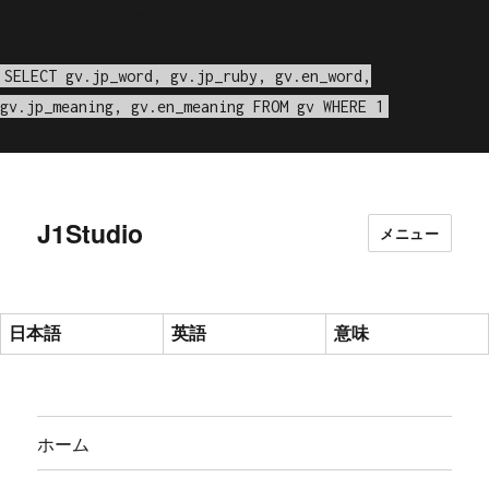
WordPress データベースエラー:
[Table
'sddb0040185915.gv' doesn't exist]
SELECT gv.jp_word, gv.jp_ruby, gv.en_word,
gv.jp_meaning, gv.en_meaning FROM gv WHERE 1
J1Studio
メニュー
日本語
英語
意味
ホーム