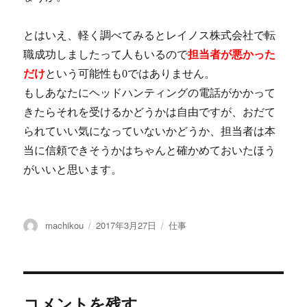
とはいえ、軽く調べてみるとレイノス株式会社で転
職成功しましたって人もいるので
担当者が悪かった
だけ
という可能性も0ではありません。
もしあなたにヘッドハンティングの電話がかかって
きたらそれを受けるかどうかは自由ですが、おだて
られていい気になっていないかどうか、担当者は本
当に信頼できそうかはちゃんと確かめておいたほう
がいいと思います。
投
machikou
投
2017年3月27日
カ
仕事
稿
稿
テ
者
日:
ゴ
リ
ー
コメントを残す