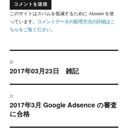
このサイトはスパムを低減するために Akismet を使
っています。
コメントデータの処理方法の詳細はこ
ちらをご覧ください
。
投
前
稿
2017年03月23日 雑記
過
去
ナ
の
ビ
投
次
稿:
ゲ
2017年3月 Google Adsence の審査
次
に合格
の
ー
投