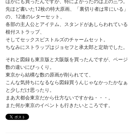
ほかにも買ったんですが、特によかったのは上の三つ。
先ほど書いた12枚の特大原画、「裏切り者は常にいる」
の、12連のレターセット、
各部の主人公とアイテム、スタンドがあしらわれている
根付ストラップ、
そしてセックスピストルズのチャームセット。
ちなみにストラップはジョセフと承太郎と定助でした。
それと図録も東京版と大阪版を買ったんですが、ページ
数の違いにびっくり。
東京から結構な数の原画が削られてて、
こんな気持ちになるなら図録買うんじゃなかったかなぁ
と少しだけ思ったり。
まあ大都会東京だから仕方ないですかね・・・。
また何か東京のイベントも行きたいところです。