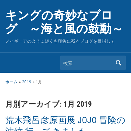
キングの奇妙なブロ
グ ～海と風の鼓動～
ノイギーアのように短くも印象に残るブログを目指して
検索
ホーム
»
2019
»
1月
月別アーカイブ:
1月 2019
荒木飛呂彦原画展 JOJO 冒険の