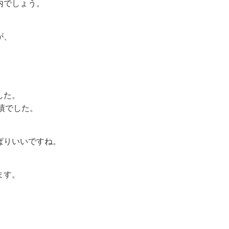
内でしょう。
が、
、
した。
績でした。
ぱりいいですね。
、
ます。