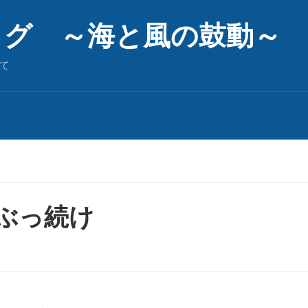
ログ ～海と風の鼓動～
て
 ぶっ続け